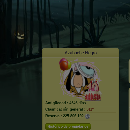
Azabache Negro
Antigüedad :
4546 días
Clasificación general :
311º
Reserva :
225.806.192
Histórico de propietarios