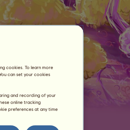
Centro ecuestre
Taranis
aún no está alojado en un centro
ing cookies. To learn more
ecuestre.
 You can set your cookies
Entrenamiento
Resistencia
haring and recording of your
Velocidad
hese online tracking
Doma
ookie preferences at any time
Galope
Trote