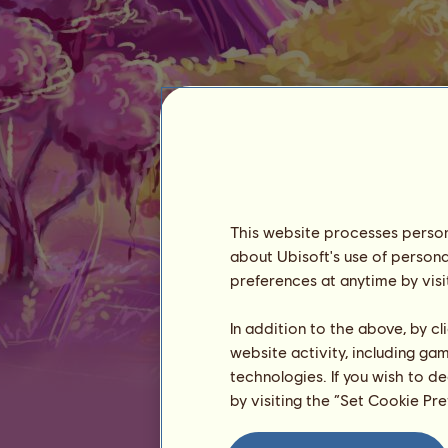
Ow
This website processes persona
about Ubisoft's use of persona
preferences at anytime by visi
In addition to the above, by c
website activity, including ga
Antigüedad :
3620 días
technologies. If you wish to d
Clasificación general :
sin clasificar
by visiting the “Set Cookie Pr
Reserva :
∞
Histórico de propietarios