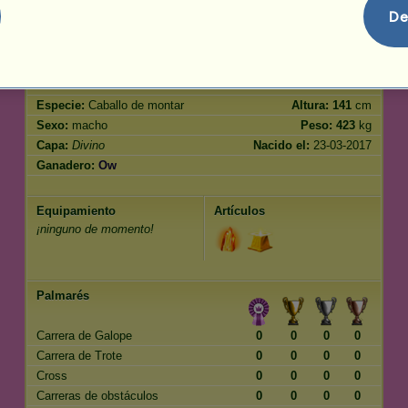
Salto
500.00
De
Características
Genética
Bonificación
Raza:
Divino
Edad:
2500 años
Especie:
Caballo de montar
Altura:
141
cm
Sexo:
macho
Peso:
423
kg
Capa:
Divino
Nacido el:
23-03-2017
Ganadero:
Ow
Equipamiento
Artículos
¡ninguno de momento!
Palmarés
Carrera de Galope
0
0
0
0
Carrera de Trote
0
0
0
0
Cross
0
0
0
0
Carreras de obstáculos
0
0
0
0