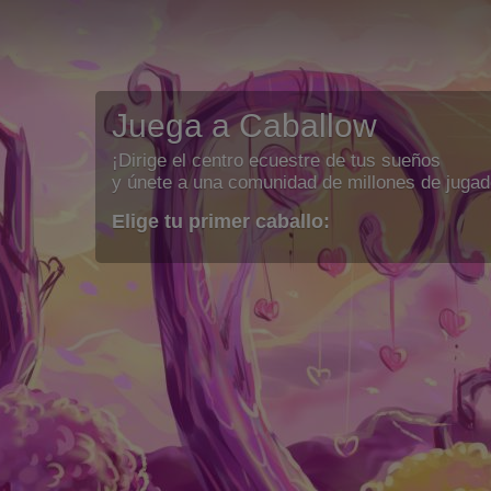
Juega a Caballow
¡Dirige el centro ecuestre de tus sueños
y únete a una comunidad de millones de jugad
Elige tu primer caballo: