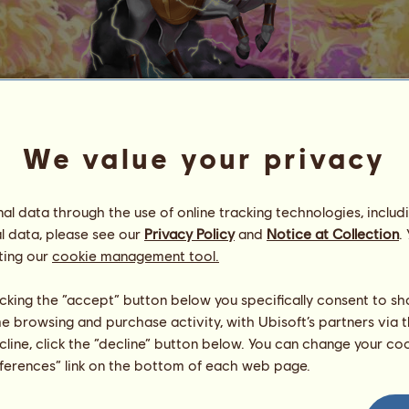
We value your privacy
Taranis
l data through the use of online tracking technologies, includ
Energía
100
%
08:00
Salud
100
%
l data, please see our
Privacy Policy
and
Notice at Collection
.
Ánimo
100
%
ting our
cookie management tool.
Habilidades
Total:
3000.00
licking the “accept” button below you specifically consent to s
Resistencia
500.00
me browsing and purchase activity, with Ubisoft’s partners via t
Velocidad
500.00
ecline, click the “decline” button below. You can change your c
Doma
500.00
eferences” link on the bottom of each web page.
Galope
500.00
Trote
500.00