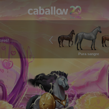
ores!
Pura sangre