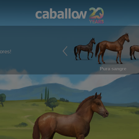
ores!
Pura sangre