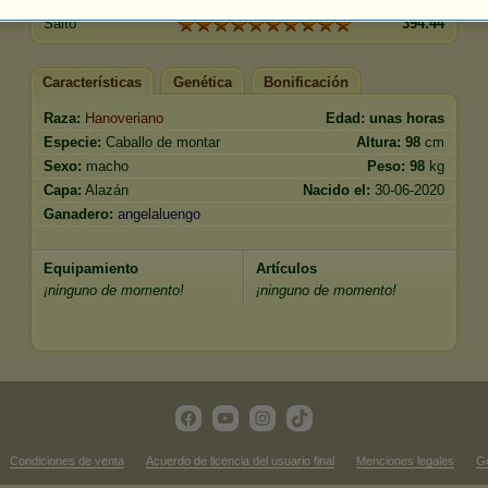
Salto
394.44
Características
Genética
Bonificación
Raza:
Hanoveriano
Edad:
unas horas
Especie:
Caballo de montar
Altura:
98
cm
Sexo:
macho
Peso:
98
kg
Capa:
Alazán
Nacido el:
30-06-2020
Ganadero:
angelaluengo
Equipamiento
Artículos
¡ninguno de momento!
¡ninguno de momento!
Condiciones de venta
Acuerdo de licencia del usuario final
Menciones legales
Ge