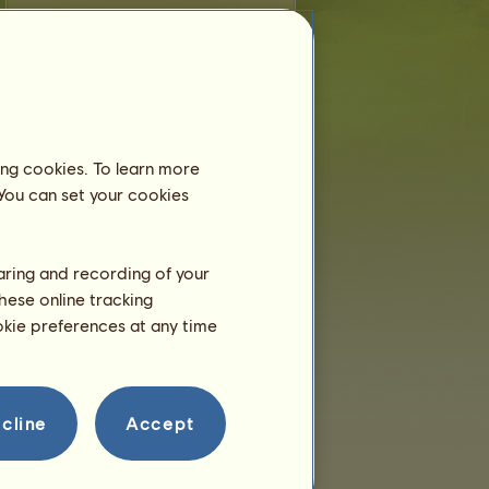
M
es menor de 6 meses y aún vive con
su madre, así que no necesita alojarse en
un centro ecuestre.
Entrenamiento
M podrá entrenarse a partir de
ing cookies. To learn more
2 años.
Edad actual: unas horas
 You can set your cookies
Reproducción
haring and recording of your
hese online tracking
ookie preferences at any time
cline
Accept