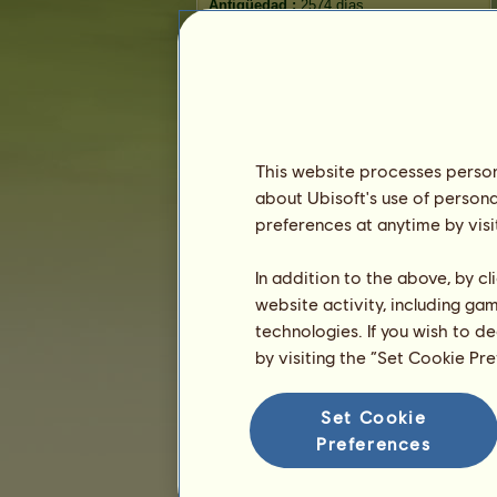
Antigüedad :
2574 días
Clasificación general :
372º
Reserva :
18.862
Histórico de propietarios
Clasificación
This website processes persona
La clasificación general
about Ubisoft's use of persona
Clasificación de la raza
preferences at anytime by visi
La clasificación del palmarés
In addition to the above, by c
website activity, including ga
technologies. If you wish to d
by visiting the “Set Cookie Pr
Set Cookie
Preferences