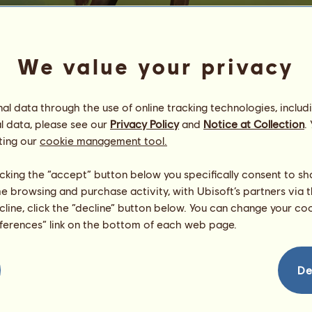
We value your privacy
l data through the use of online tracking technologies, includ
l data, please see our
Privacy Policy
and
Notice at Collection
.
M
ting our
cookie management tool.
ルセロ
Energía
85
%
licking the “accept” button below you specifically consent to s
09:00
Salud
100
%
me browsing and purchase activity, with Ubisoft’s partners via t
Ánimo
100
%
ecline, click the “decline” button below. You can change your c
eferences” link on the bottom of each web page.
Habilidades
Total:
1644.02
Resistencia
233.81
Velocidad
321.69
De
Doma
249.54
Galope
293.03
Trote
151.52