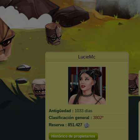
LucieMc
Antigüedad :
1033 días
Clasificación general :
3802º
Reserva :
851.427
Histórico de propietarios