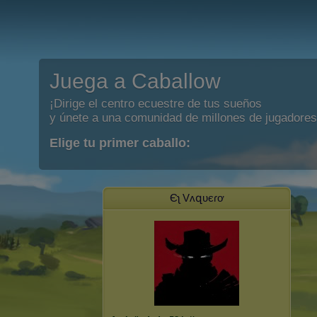
Juega a Caballow
¡Dirige el centro ecuestre de tus sueños
y únete a una comunidad de millones de jugadores
Elige tu primer caballo:
Єʅ Vʌզυєɾơ