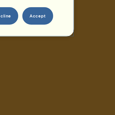
cline
Accept