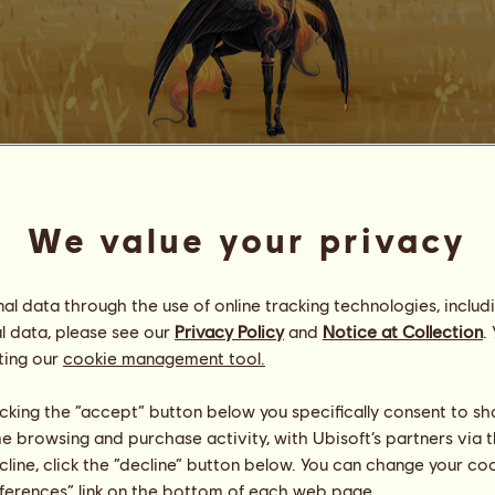
Ｎ
Ａ
Ｐ
Ｏ
Ｌ
Ｅ
Ｏ
Ｎ
We value your privacy
ᴅʀᴀᴄᴀʀʏꜱ ʟᴇɢᴀᴄʏ
Energía
23
%
20:00
Salud
100
%
l data through the use of online tracking technologies, includ
Ánimo
100
%
l data, please see our
Privacy Policy
and
Notice at Collection
.
ting our
cookie management tool.
Habilidades
Total:
31687.41
Resistencia
5226.48
licking the “accept” button below you specifically consent to s
Velocidad
8181.18
me browsing and purchase activity, with Ubisoft’s partners via t
Doma
6499.59
ecline, click the “decline” button below. You can change your c
Galope
5822.31
eferences” link on the bottom of each web page.