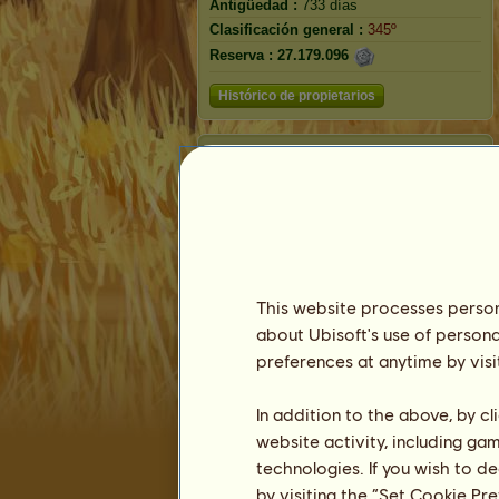
Antigüedad :
733 días
Clasificación general :
345º
Reserva :
27.179.096
Histórico de propietarios
Orca
This website processes persona
about Ubisoft's use of persona
preferences at anytime by visi
In addition to the above, by c
Clasificación
website activity, including ga
technologies. If you wish to d
La clasificación general
by visiting the “Set Cookie Pr