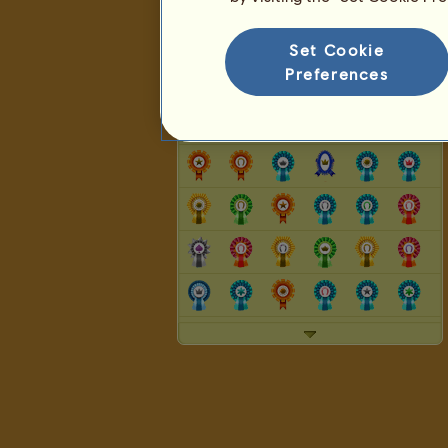
Clasificación de la raza
La clasificación del palmarés
Set Cookie
Preferences
Escarapelas