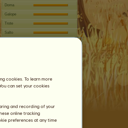
Doma
Galope
Trote
Salto
Competiciones
Este caballo está especializado en
Monta Clásica.
Reproducción
Información
ing cookies. To learn more
Montas:
7
 You can set your cookies
Árbol Genealógico
Descendientes
haring and recording of your
hese online tracking
ookie preferences at any time