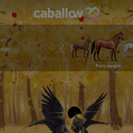
ores!
Pura sangre