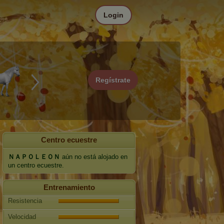
Login
Regístrate
Centro ecuestre
ＮＡＰＯＬＥＯＮ
aún no está alojado en
un centro ecuestre.
Entrenamiento
Resistencia
Velocidad