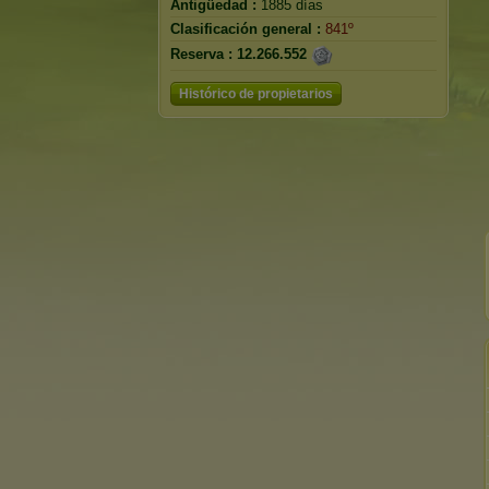
Antigüedad :
1885 días
Clasificación general :
841º
Reserva :
12.266.552
Histórico de propietarios