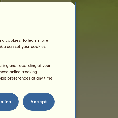
Doma
Galope
Trote
Salto
ing cookies. To learn more
Reproducción
 You can set your cookies
Información
Montas:
2
Árbol Genealógico
haring and recording of your
hese online tracking
Descendientes
ookie preferences at any time
cline
Accept