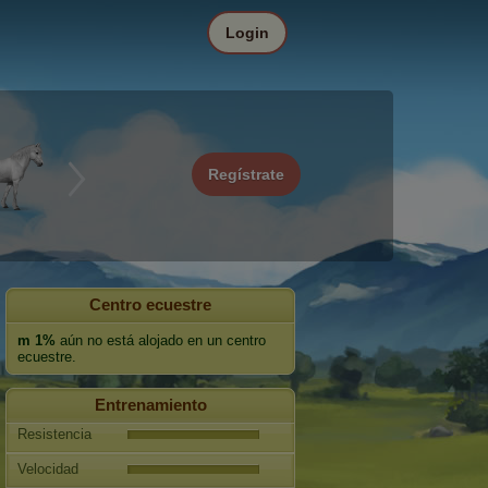
Login
Regístrate
Centro ecuestre
m 1%
aún no está alojado en un centro
ecuestre.
Entrenamiento
Resistencia
Velocidad