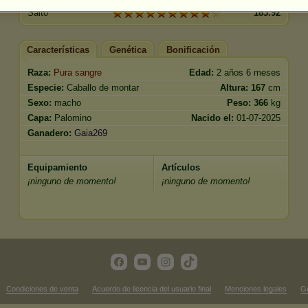
Salto
183.92
Características
Genética
Bonificación
Raza:
Pura sangre
Edad:
2 años 6 meses
Especie:
Caballo de montar
Altura:
167
cm
Sexo:
macho
Peso:
366
kg
Capa:
Palomino
Nacido el:
01-07-2025
Ganadero:
Gaia269
Equipamiento
Artículos
¡ninguno de momento!
¡ninguno de momento!
Condiciones de venta
Acuerdo de licencia del usuario final
Menciones legales
Ge