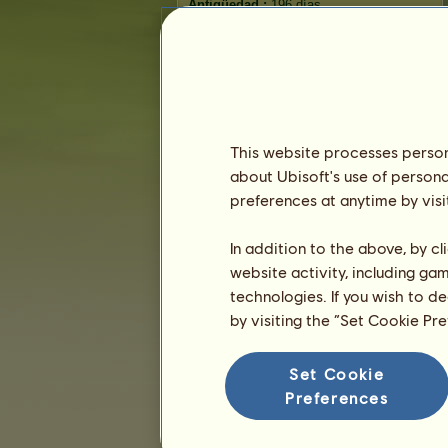
Antigüedad :
196 días
Clasificación general :
533º
Reserva :
24.711
Histórico de propietarios
Clasificación
This website processes persona
La clasificación general
about Ubisoft's use of persona
Clasificación de la raza
preferences at anytime by visi
La clasificación del palmarés
In addition to the above, by c
website activity, including ga
technologies. If you wish to d
by visiting the “Set Cookie Pr
Set Cookie
Preferences