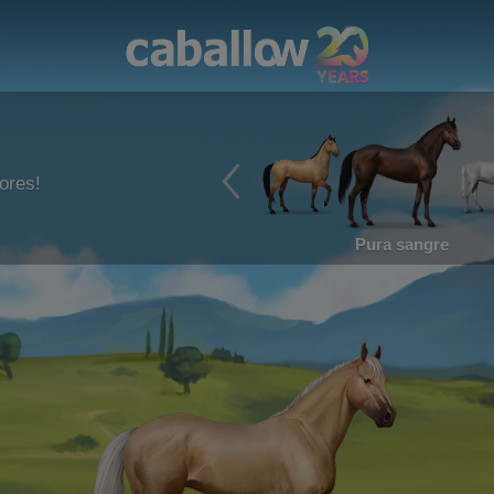
ores!
Pura sangre