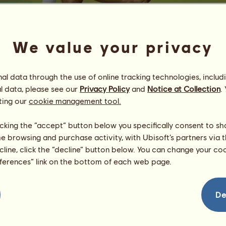
We value your privacy
l data through the use of online tracking technologies, includ
l data, please see our
Privacy Policy
and
Notice at Collection
.
m 1%
ting our
cookie management tool.
de Colores en el Viento
Energía
26
%
licking the “accept” button below you specifically consent to s
09:00
Salud
77
%
me browsing and purchase activity, with Ubisoft’s partners via t
Ánimo
100
%
ecline, click the “decline” button below. You can change your c
eferences” link on the bottom of each web page.
Habilidades
Total:
1362.62
Resistencia
210.99
Velocidad
247.74
De
Doma
267.13
Galope
323.61
Trote
129.23