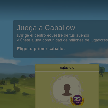
Juega a Caballow
¡Dirige el centro ecuestre de tus sueños
y únete a una comunidad de millones de jugadores
Elige tu primer caballo:
oqtavio.o