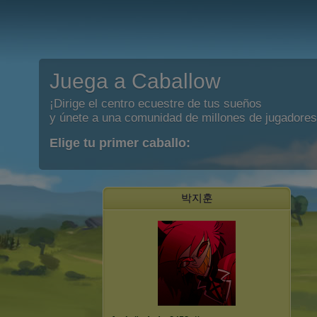
Juega a Caballow
¡Dirige el centro ecuestre de tus sueños
y únete a una comunidad de millones de jugadores
Elige tu primer caballo:
박지훈