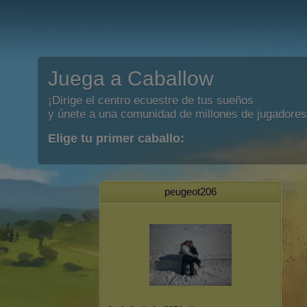
Juega a Caballow
¡Dirige el centro ecuestre de tus sueños
y únete a una comunidad de millones de jugadores
Elige tu primer caballo:
peugeot206