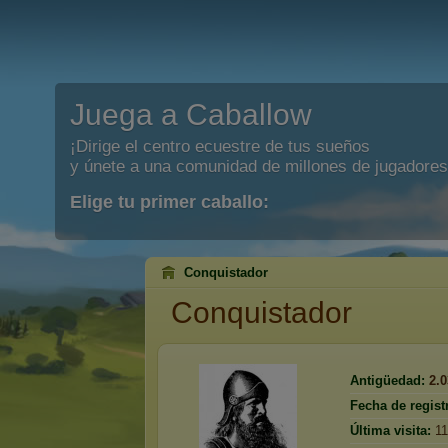
Juega a Caballow
¡Dirige el centro ecuestre de tus sueños
y únete a una comunidad de millones de jugadores
Elige tu primer caballo:
Conquistador
Conquistador
Antigüedad:
2.
Fecha de regist
Última visita:
11