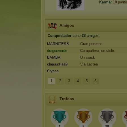
Karma:
10
punto
Amigos
Conquistador
tiene
28
amigos:
MARNITESS
Gran persona
dragonverde
Compañera, un cielo.
BAMBA
Un crack
claauudiiaa9
Via Lactea
Crysss
1
2
3
4
5
6
Trofeos
1
8
28