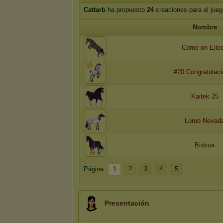
Cattarb
ha propuesto
24
creaciones para el jueg
Nombre
Come on Eile
#20 Congratulac
Kaitek 25
Lomo Nevad
Biskua
Página:
1
2
3
4
5
Presentación