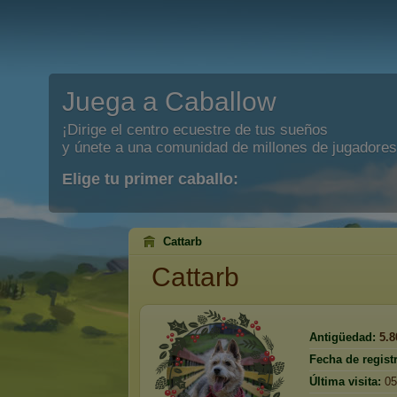
Juega a Caballow
¡Dirige el centro ecuestre de tus sueños
y únete a una comunidad de millones de jugadores
Elige tu primer caballo:
Cattarb
Cattarb
Antigüedad:
5.8
Fecha de regist
Última visita:
05