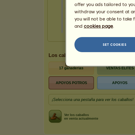
offer you ads tailored to yo
withdraw your consent at any
you will not be able to take 
and
cookies page
.
SET COOKIES
Los caballos pertenecientes a alexb
17 ganaderías
VENTAS ELITES
APOYOS POTROS
APOYOS
¡Selecciona una pestaña para ver los caballos!
Ver los caballos
en venta actualmente