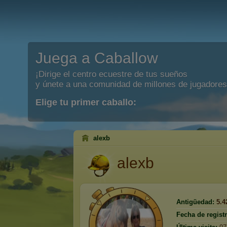
Juega a Caballow
¡Dirige el centro ecuestre de tus sueños
y únete a una comunidad de millones de jugadores
Elige tu primer caballo:
alexb
alexb
Antigüedad:
5.4
Fecha de registr