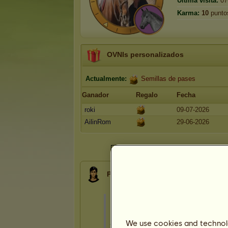
Última visita:
07
Karma:
10
punto
OVNIs personalizados
Actualmente:
Semillas de pases
Ganador
Regalo
Fecha
roki
09-07-2026
AilinRom
29-06-2026
Presentación
We use cookies and technolo