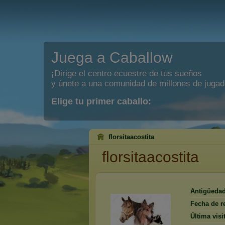
Juega a Caballow
¡Dirige el centro ecuestre de tus sueños
y únete a una comunidad de millones de jugad
Elige tu primer caballo:
florsitaacostita
florsitaacostita
Antigüedad
Fecha de re
Última visi