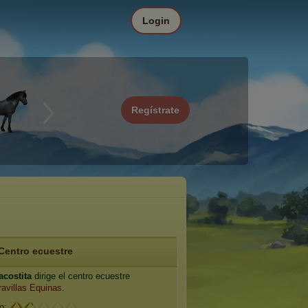
Login
Regístrate
Centro ecuestre
aacostita
dirige el centro ecuestre
avillas Equinas
.
io: