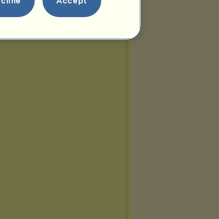
cline
Accept