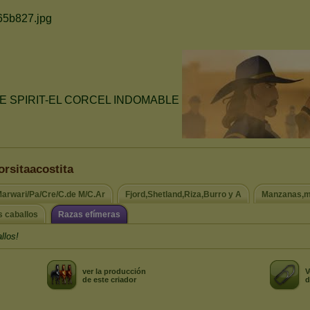
orsitaacostita
Marwari/Pa/Cre/C.de M/C.Ar
Fjord,Shetland,Riza,Burro y A
Manzanas,ma
s caballos
Razas efímeras
llos!
ver la producción
V
de este criador
d