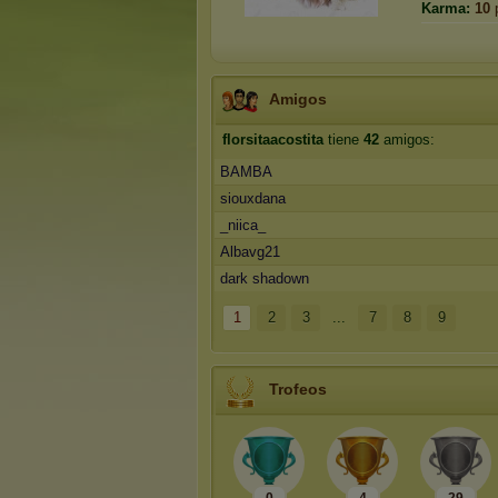
Karma:
10
Amigos
florsitaacostita
tiene
42
amigos:
BAMBA
siouxdana
_niica_
Albavg21
dark shadown
1
2
3
...
7
8
9
Trofeos