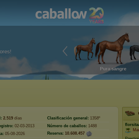
ores!
Pura sangre
:
2.519
días
Clasificación general:
1358º
florsit
gistro:
02-03-2013
Número de caballos:
1488
Mar
Reserva:
10.608.457
ta:
05-08-2026
Prestig