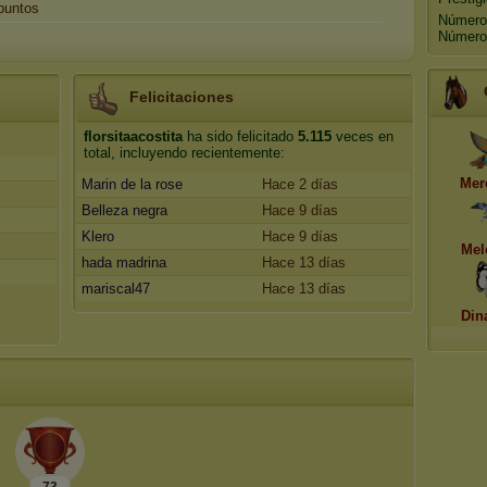
puntos
Número
Número 
Felicitaciones
florsitaacostita
ha sido felicitado
5.115
veces en
total, incluyendo recientemente:
Mer
Marin de la rose
Hace 2 días
Belleza negra
Hace 9 días
Klero
Hace 9 días
Mel
hada madrina
Hace 13 días
mariscal47
Hace 13 días
Din