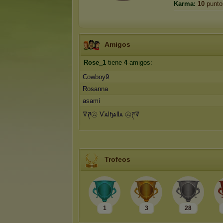
Karma:
10
punto
Amigos
Rose_1
tiene
4
amigos:
Cowboy9
Rosanna
asami
ꘜཊ㋰ ѴѧƖɧѧƖƖѧ ㋰ཊꘜ
Trofeos
1
3
28