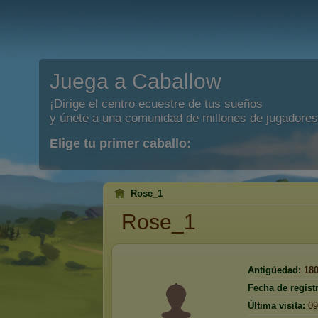
Juega a Caballow
¡Dirige el centro ecuestre de tus sueños
y únete a una comunidad de millones de jugadores
Elige tu primer caballo:
Rose_1
Rose_1
Antigüedad:
18
Fecha de regist
Última visita:
09