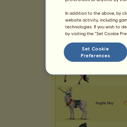
Anghe Ney
In addition to the above, by c
website activity, including ga
technologies. If you wish to d
by visiting the “Set Cookie Pr
Anghe Ney
Set Cookie
Preferences
Anghe Ney
Anghe Ney