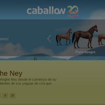
ores!
Pura sangre
ghe Ney
Anghe Ney
desde el comienzo de su
dientes de sus yeguas de cría que
9
10