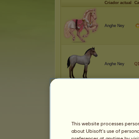
Criador actual
Ca
Anghe Ney
Anghe Ney
Q
Anghe Ney
This website processes persona
about Ubisoft's use of persona
preferences at anytime by visi