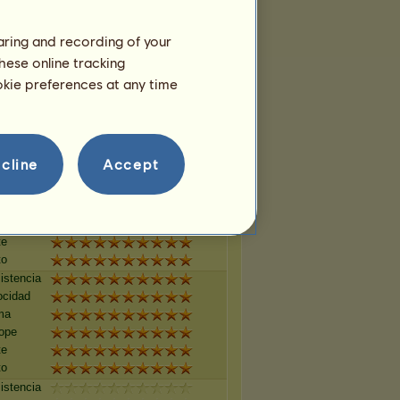
ope
te
haring and recording of your
to
hese online tracking
istencia
ocidad
ookie preferences at any time
ma
ope
te
to
cline
Accept
istencia
ocidad
ma
ope
te
to
istencia
ocidad
ma
ope
te
to
istencia