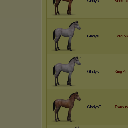
GladysT
Shes Do
GladysT
Corcuvi
GladysT
King Am
GladysT
Trans n