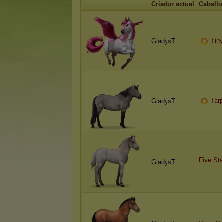
Criador actual
Caballo
Tin
GladysT
Tar
GladysT
Five St
GladysT