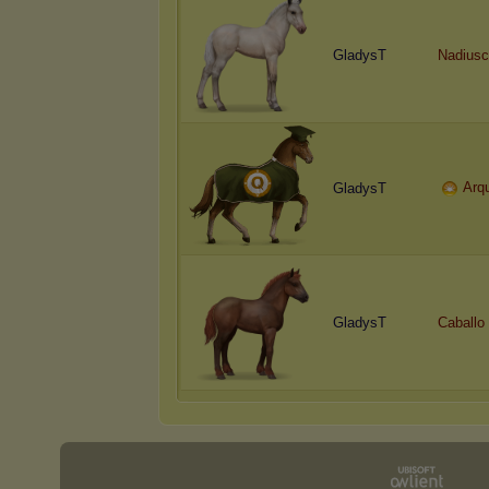
GladysT
Nadius
Arq
GladysT
GladysT
Caballo