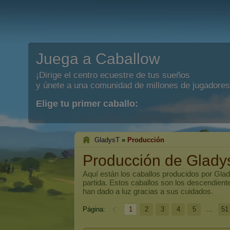
Juega a Caballow
¡Dirige el centro ecuestre de tus sueños
y únete a una comunidad de millones de jugadores
Elige tu primer caballo:
GladysT
»
Producción
Producción de Glady
Aquí están los caballos producidos por
Gla
partida. Estos caballos son los descendien
han dado a luz gracias a sus cuidados.
Página:
1
2
3
4
5
...
51