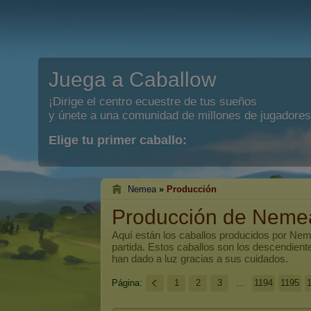
Juega a Caballow
¡Dirige el centro ecuestre de tus sueños
y únete a una comunidad de millones de jugadores
Elige tu primer caballo:
Nemea
»
Producción
Producción de Neme
Aquí están los caballos producidos por
Nem
partida. Estos caballos son los descendien
han dado a luz gracias a sus cuidados.
Página:
1
2
3
...
1194
1195