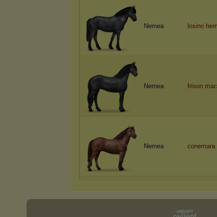
Nemea
losino he
Nemea
frison ma
Nemea
conemara