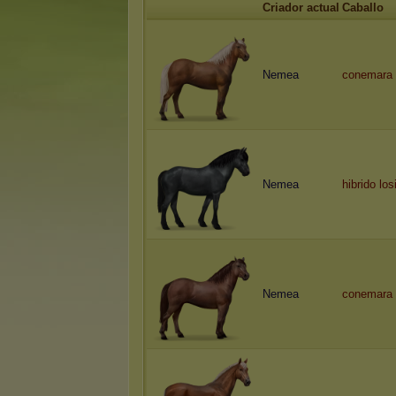
Criador actual
Caballo
Nemea
conemara
Nemea
hibrido lo
Nemea
conemara