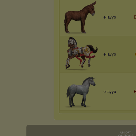
ellayyo
E
ellayyo
ellayyo
F