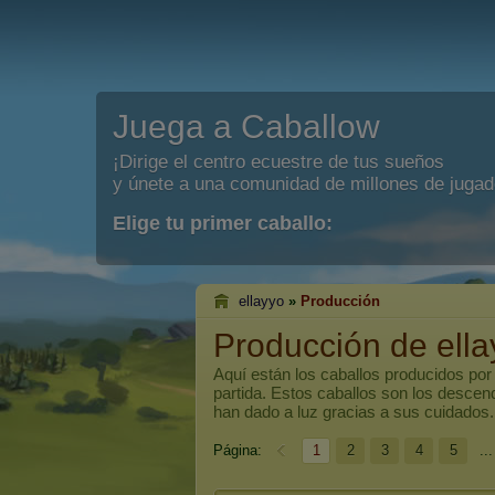
Juega a Caballow
¡Dirige el centro ecuestre de tus sueños
y únete a una comunidad de millones de jugad
Elige tu primer caballo:
ellayyo
»
Producción
Producción de ella
Aquí están los caballos producidos po
partida. Estos caballos son los descen
han dado a luz gracias a sus cuidados.
Página:
1
2
3
4
5
...