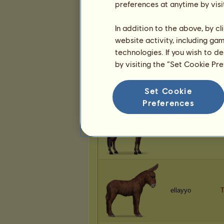
preferences at anytime by visi
ellayyo
In addition to the above, by c
website activity, including ga
technologies. If you wish to d
by visiting the “Set Cookie Pr
ellayyo
Set Cookie
Preferences
ellayyo
ellayyo
T