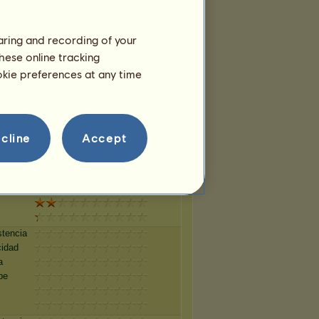
pe
haring and recording of your
hese online tracking
stencia
cidad
ookie preferences at any time
a
pe
cline
Accept
stencia
cidad
a
pe
stencia
cidad
a
pe