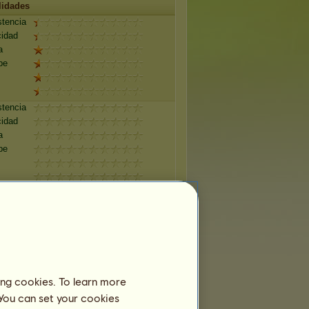
lidades
stencia
cidad
a
pe
stencia
cidad
a
pe
stencia
cidad
a
pe
stencia
ing cookies. To learn more
cidad
 You can set your cookies
a