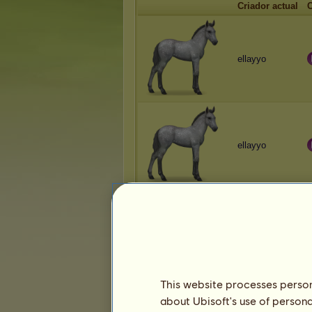
Criador actual
C
ellayyo
ellayyo
ellayyo
This website processes persona
about Ubisoft's use of persona