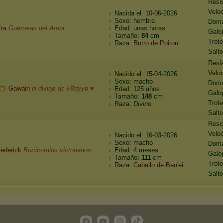
Resi
Velo
Nacida el: 10-06-2026
Sexo: hembra
Dom
ra
Guerreras del Amor
Edad: unas horas
Galo
Tamaño:
84
cm
Trote
Raza:
Burro de Poitou
Salto
Resi
Velo
Nacido el: 15-04-2026
Sexo: macho
Dom
Gawain
єł diviηø dє ૯ℓℓαyyѳ ♥
Edad: 125 años
Galo
Tamaño:
148
cm
Trote
Raza:
Divino
Salto
Resi
Velo
Nacido el: 16-03-2026
Sexo: macho
Dom
ederick
Burricornios victorianos
Edad: 4 meses
Galo
Tamaño:
111
cm
Trote
Raza:
Caballo de Ban'ei
Salto