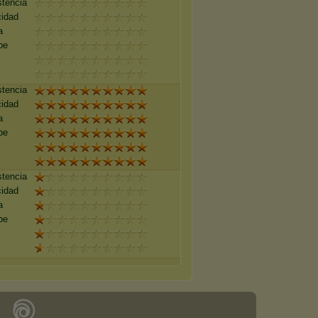
stencia
cidad
a
pe
stencia
cidad
a
pe
stencia
cidad
a
pe