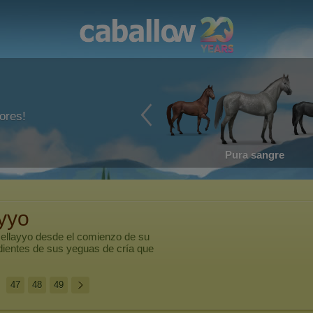
ores!
Pura sangre
yyo
r
ellayyo
desde el comienzo de su
dientes de sus yeguas de cría que
47
48
49