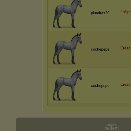
f
ąƖცɛ
plumitas36
Creso
cochepepe
Creso
cochepepe