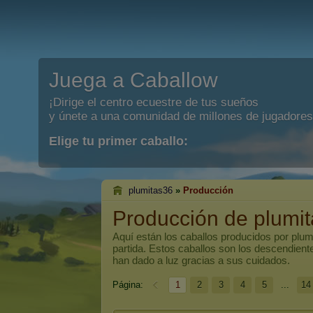
Juega a Caballow
¡Dirige el centro ecuestre de tus sueños
y únete a una comunidad de millones de jugadores
Elige tu primer caballo:
plumitas36
»
Producción
Producción de plumi
Aquí están los caballos producidos por
plum
partida. Estos caballos son los descendien
han dado a luz gracias a sus cuidados.
Página:
1
2
3
4
5
...
14