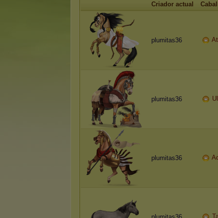
Criador actual
Cabal
At
plumitas36
Ul
plumitas36
Aq
plumitas36
T
plumitas36