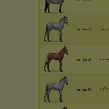
plumitas36
Tete 
Garde
plumitas36
f
ąƖცɛ
plumitas36