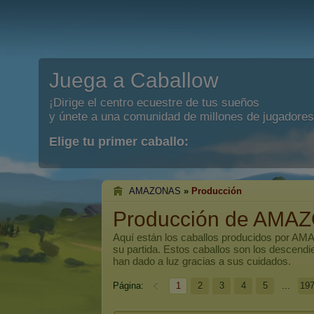
Juega a Caballow
¡Dirige el centro ecuestre de tus sueños
y únete a una comunidad de millones de jugadores
Elige tu primer caballo:
AMAZONAS
»
Producción
Producción de AMA
Aquí están los caballos producidos por
AMA
su partida. Estos caballos son los descend
han dado a luz gracias a sus cuidados.
Página:
1
2
3
4
5
...
19