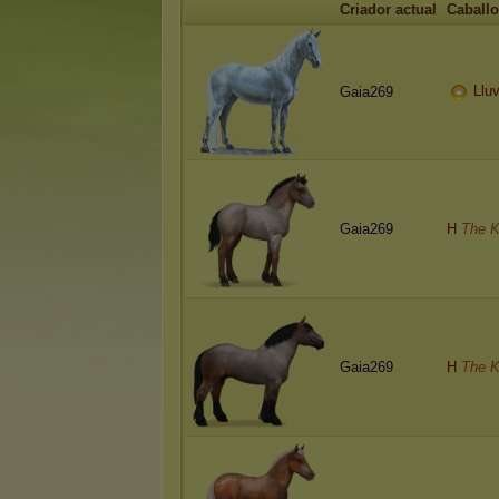
Criador actual
Caballo
Llu
Gaia269
Gaia269
H
The K
Gaia269
H
The K