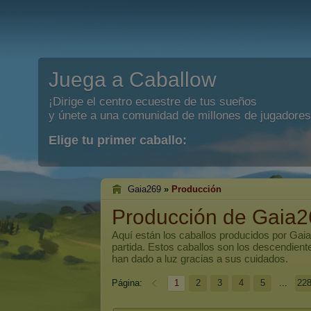
Juega a Caballow
¡Dirige el centro ecuestre de tus sueños
y únete a una comunidad de millones de jugadores
Elige tu primer caballo:
Gaia269
»
Producción
Producción de Gaia2
Aquí están los caballos producidos por
Gai
partida. Estos caballos son los descendien
han dado a luz gracias a sus cuidados.
Página:
1
2
3
4
5
...
22