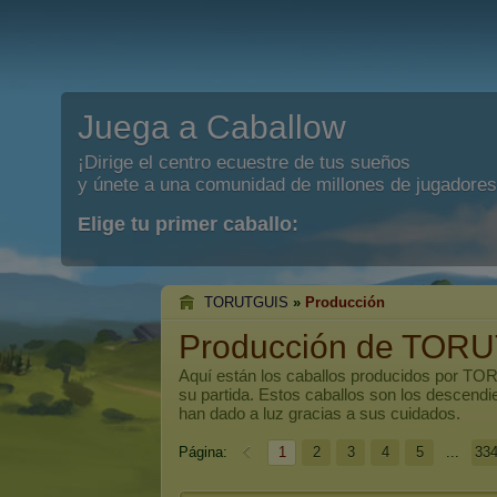
Juega a Caballow
¡Dirige el centro ecuestre de tus sueños
y únete a una comunidad de millones de jugadores
Elige tu primer caballo:
TORUTGUIS
»
Producción
Producción de TOR
Aquí están los caballos producidos por
TOR
su partida. Estos caballos son los descend
han dado a luz gracias a sus cuidados.
Página:
1
2
3
4
5
...
33