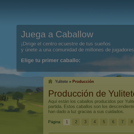
Juega a Caballow
¡Dirige el centro ecuestre de tus sueños
y únete a una comunidad de millones de jugadores
Elige tu primer caballo:
Yulitete
»
Producción
Producción de Yulitet
Aquí están los caballos producidos por
Yulit
partida. Estos caballos son los descendien
han dado a luz gracias a sus cuidados.
Página:
1
2
3
4
5
6
7
8