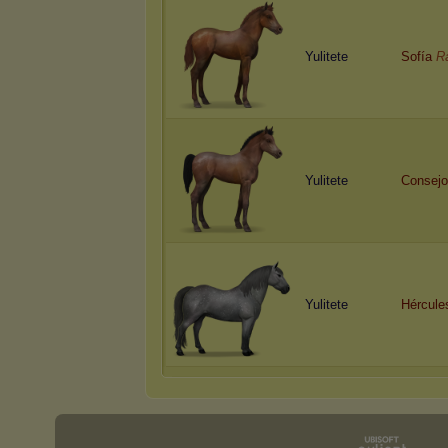
Yulitete
Sofía
R
Yulitete
Consejo
Yulitete
Hércule