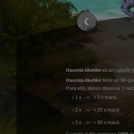
Haumia-tiketike
es un
caballo 
Haumia-tiketike
tiene un tiki q
Para ello, debes observar 3 nido
1 x
= 5 x maná
2 x
= 20 x maná
3 x
= 80 x maná