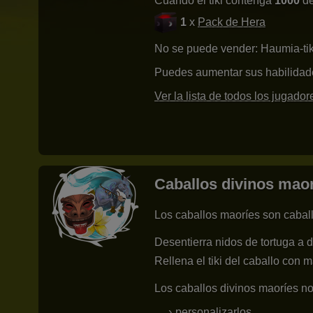
Cuando el tiki contenga
1000
de
1
x
Pack de Hera
No se puede vender: Haumia-tik
Puedes aumentar sus habilidad
Ver la lista de todos los jugado
Caballos divinos mao
Los caballos maoríes son caball
Desentierra nidos de tortuga a d
Rellena el tiki del caballo con m
Los caballos divinos maoríes n
personalizarlos