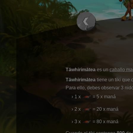
Tāwhirimātea
es un
caballo ma
Tāwhirimātea
tiene un tiki que
Para ello, debes observar 3 nido
1 x
= 5 x maná
2 x
= 20 x maná
3 x
= 80 x maná