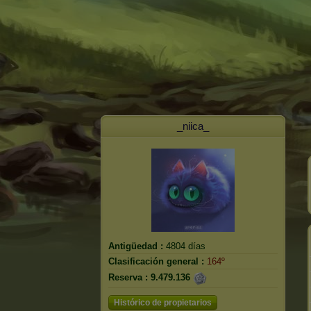
_niica_
Antigüedad :
4804 días
Clasificación general :
164º
Reserva :
9.479.136
Histórico de propietarios