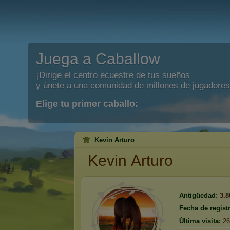
Juega a Caballow
¡Dirige el centro ecuestre de tus sueños
y únete a una comunidad de millones de jugadores
Elige tu primer caballo:
Kevin Arturo
Kevin Arturo
Antigüedad:
3.8
Fecha de regist
Última visita:
26