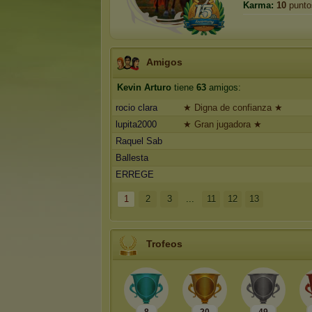
Karma:
10
punto
Amigos
Kevin Arturo
tiene
63
amigos:
rocio clara
★ Digna de confianza ★
lupita2000
★ Gran jugadora ★
Raquel Sab
Ballesta
ERREGE
1
2
3
...
11
12
13
Trofeos