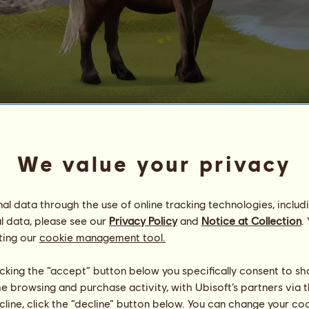
Pottok
no.
87
We value your privacy
Energía
100
%
10:15
Salud
100
%
Ánimo
100
%
l data through the use of online tracking technologies, includ
l data, please see our
Privacy Policy
and
Notice at Collection
.
ting our
cookie management tool.
Habilidades
Total:
1422.83
Resistencia
351.66
Velocidad
202.77
licking the “accept” button below you specifically consent to s
Doma
292.58
me browsing and purchase activity, with Ubisoft’s partners via t
Galope
202.56
ecline, click the “decline” button below. You can change your c