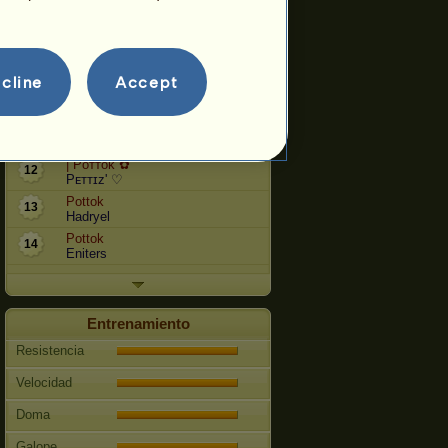
Quinta
5
Aelin
Pottok
7
Montpellier
cline
Accept
Pottok
9
gilly27
Sirus Black
11
Sombra de Pegaso
| Pᴏᴛᴛᴏᴋ ✿
12
Pᴇᴛᴛɪᴢ' ♡
Pottok
13
Hadryel
Pottok
14
Eniters
Entrenamiento
Resistencia
Velocidad
Doma
Galope