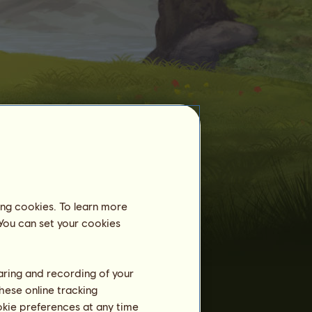
ing cookies. To learn more
Caballos adiestrados
 You can set your cookies
Ya hay 436 caballos
Pottok
adiestrados:
Primero
1
Aelin
haring and recording of your
Pottok
2
lelesanlu
hese online tracking
Pendragón 114*~
4
ookie preferences at any time
montse cas