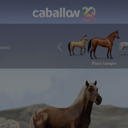
ores!
Pura sangre