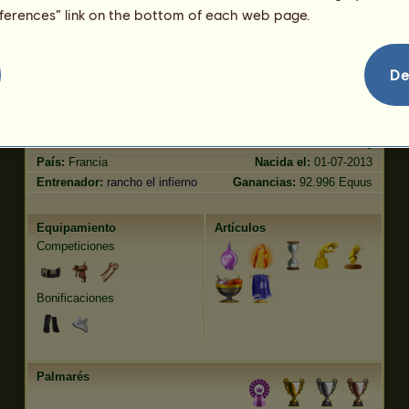
Trote
216.07
eferences” link on the bottom of each web page.
Salto
157.19
Características
Genética
Bonificación
?
De
Raza:
Pottok
Edad:
71 años 8 meses
Especie:
Salvaje
Altura:
120
cm
Sexo:
hembra
Peso:
375
kg
País:
Francia
Nacida el:
01-07-2013
Entrenador:
rancho el infierno
Ganancias:
92.996 Equus
Equipamiento
Artículos
Competiciones
Bonificaciones
Palmarés