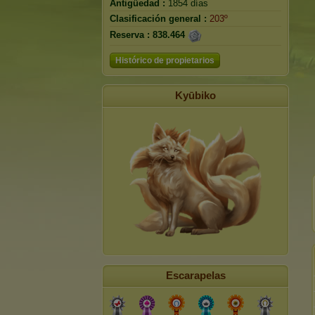
Antigüedad :
1854 días
Clasificación general :
203º
Reserva :
838.464
Histórico de propietarios
Kyūbiko
Escarapelas