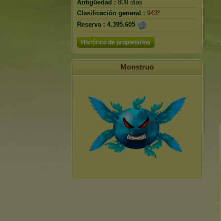
Antigüedad :
809 días
Clasificación general :
943º
Reserva :
4.395.605
Histórico de propietarios
Monstruo