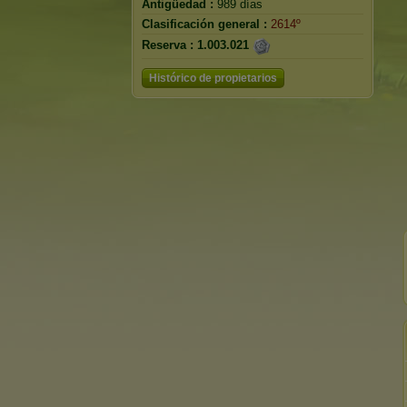
Antigüedad :
989 días
Clasificación general :
2614º
Reserva :
1.003.021
Histórico de propietarios