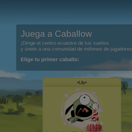
Juega a Caballow
¡Dirige el centro ecuestre de tus sueños
y únete a una comunidad de millones de jugadores
Elige tu primer caballo:
•Lily•