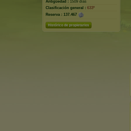
Antigüedad :
1509 días
Clasificación general :
633º
Reserva :
137.467
Histórico de propietarios