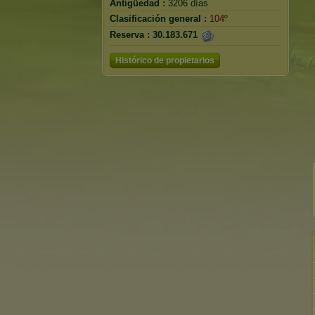
Antigüedad :
3206 días
Clasificación general :
104º
Reserva :
30.183.671
Histórico de propietarios