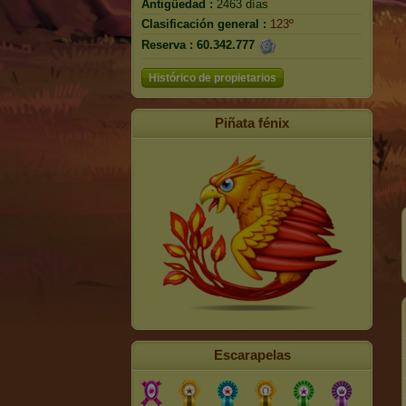
Antigüedad :
2463 días
Clasificación general :
123º
Reserva :
60.342.777
Histórico de propietarios
Piñata fénix
Escarapelas