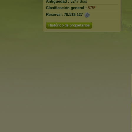
Antigüedad :
5247 días
Clasificación general :
575º
Reserva :
78.519.127
Histórico de propietarios